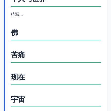
待写…
佛
苦痛
现在
宇宙