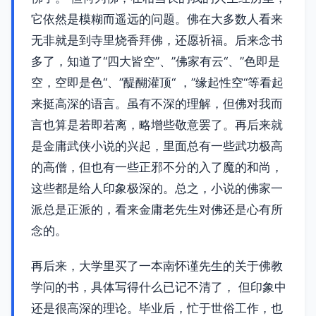
它依然是模糊而遥远的问题。佛在大多数人看来
无非就是到寺里烧香拜佛，还愿祈福。后来念书
多了，知道了“四大皆空”、”佛家有云“、”色即是
空，空即是色“、”醍醐灌顶“ ，”缘起性空“等看起
来挺高深的语言。虽有不深的理解，但佛对我而
言也算是若即若离，略增些敬意罢了。再后来就
是金庸武侠小说的兴起，里面总有一些武功极高
的高僧，但也有一些正邪不分的入了魔的和尚，
这些都是给人印象极深的。总之，小说的佛家一
派总是正派的，看来金庸老先生对佛还是心有所
念的。
再后来，大学里买了一本南怀谨先生的关于佛教
学问的书，具体写得什么已记不清了， 但印象中
还是很高深的理论。毕业后，忙于世俗工作，也