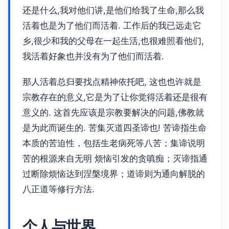
还是什么,我对他们讲,是他们给我了生命,那么我
活着也是为了他们而活着. 工作后的我已远走它
乡,很少和我的父母在一起生活,也很难照看他们,
我活着好象也并没有为了他们而活着.
那人活着总归要找点精神依托吧, 这也也许就是
宗教存在的意义,它是为了让你觉得活着还是很有
意义的. 这首先应该是宗教要解决的问题,佛教就
是为此而诞生的. 苦集灭道四圣谛也! 苦谛指生命
本质的苦迫性，包括生老病死等八苦；集谛说明
苦的根源来自无明 烦恼引发的贪嗔痴；灭谛指通
过断除烦恼达到涅槃境界；道谛则为通向解脱的
八正道等修行方法.
个人与世界