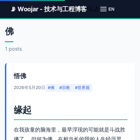
📡 Woojar - 技术与工程博客
🌙
🔍
EN
佛
1 posts
悟佛
2026年5月20日
#佛
#宗教
#世界观
缘起
在我孩童的脑海里，最早浮现的可能就是斗战胜
佛了。 但何为佛，在相当长的我的人生经历里，