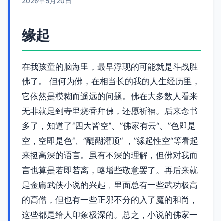
2026年5月20日
缘起
在我孩童的脑海里，最早浮现的可能就是斗战胜
佛了。 但何为佛，在相当长的我的人生经历里，
它依然是模糊而遥远的问题。佛在大多数人看来
无非就是到寺里烧香拜佛，还愿祈福。后来念书
多了，知道了“四大皆空”、”佛家有云“、”色即是
空，空即是色“、”醍醐灌顶“ ，”缘起性空“等看起
来挺高深的语言。虽有不深的理解，但佛对我而
言也算是若即若离，略增些敬意罢了。再后来就
是金庸武侠小说的兴起，里面总有一些武功极高
的高僧，但也有一些正邪不分的入了魔的和尚，
这些都是给人印象极深的。总之，小说的佛家一