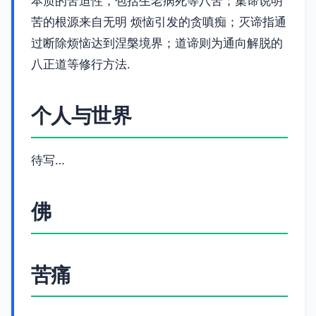
本质的苦迫性，包括生老病死等八苦；集谛说明
苦的根源来自无明 烦恼引发的贪嗔痴；灭谛指通
过断除烦恼达到涅槃境界；道谛则为通向解脱的
八正道等修行方法.
个人与世界
待写…
佛
苦痛