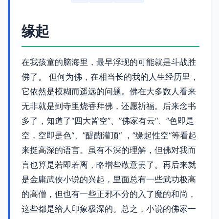
缘起
在我孩童的脑海里，最早浮现的可能就是斗战胜
佛了。 但何为佛，在相当长的我的人生经历里，
它依然是模糊而遥远的问题。佛在大多数人看来
无非就是到寺里烧香拜佛，还愿祈福。后来念书
多了，知道了“四大皆空”、”佛家有云“、”色即是
空，空即是色“、”醍醐灌顶“ ，”缘起性空“等看起
来挺高深的语言。虽有不深的理解，但佛对我而
言也算是若即若离，略增些敬意罢了。再后来就
是金庸武侠小说的兴起，里面总有一些武功极高
的高僧，但也有一些正邪不分的入了魔的和尚，
这些都是给人印象极深的。总之，小说的佛家一