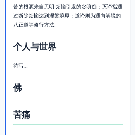
苦的根源来自无明 烦恼引发的贪嗔痴；灭谛指通
过断除烦恼达到涅槃境界；道谛则为通向解脱的
八正道等修行方法.
个人与世界
待写…
佛
苦痛